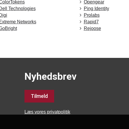
ColorTokens
Opengear
Dell Technologies
Ping Identity
Digi
Prolabs
Extreme Networks
Rapid7
GoBright
Rejoose
Nyhedsbrev
Tilmeld
Læs vores privatpolitik