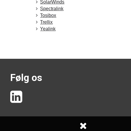
SolarWinds
Spectralink
Tosibox
Trellix
Yealink
Følg os