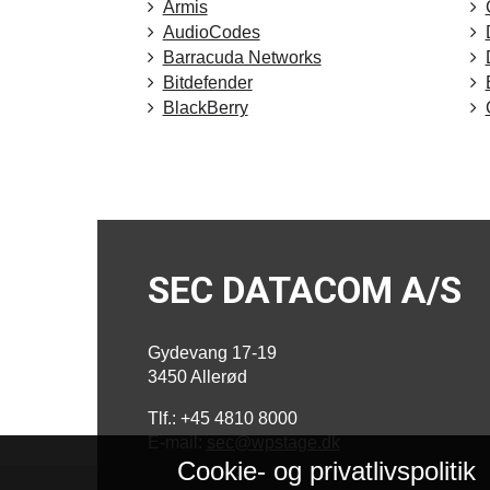
Armis
AudioCodes
Barracuda Networks
Bitdefender
BlackBerry
SEC DATACOM A/S
Gydevang 17-19
3450 Allerød
Tlf.: +45 4810 8000
E-mail:
sec@wpstage.dk
Cookie- og privatlivspolitik