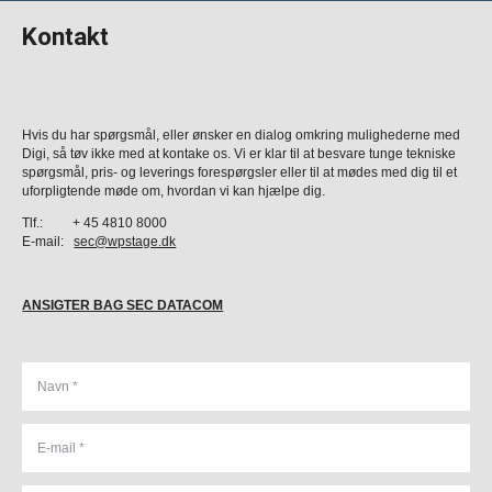
Kontakt
Hvis du har spørgsmål, eller ønsker en dialog omkring mulighederne med
Digi, så tøv ikke med at kontake os. Vi er klar til at besvare tunge tekniske
spørgsmål, pris- og leverings forespørgsler eller til at mødes med dig til et
uforpligtende møde om, hvordan vi kan hjælpe dig.
Tlf.: + 45 4810 8000
E-mail:
sec@wpstage.dk
ANSIGTER BAG SEC DATACOM