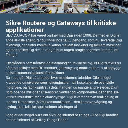
Sikre Routere og Gateways til kritiske
applikationer
SEC DATACOM har været partner med Digi siden 1998. Dermed er Digi et
af de ældste agenturer du finder hos SEC. Dengang, som nu, leverede Digi
teknologi, der sikrer kommunikation mellem maskiner og mellem maskiner
og mennesker. Og det er længe før at nogen brugte begrebet ”Internet of
Things”.
Efterhånden som trådløse datateknologier udviklede sig, er Digi’s fokus nu
på produktlinjer med RF-moduler, gateways og mobil routere til at opbygge
kritiske kommunikationsinfrastrukturer.
Så i dag går Digi på arbejde, hvor maskinerne arbejder. Ofte i meget
krævende omgivelser som i olieindustrien, på hospitaler, de overfyldte
motorveje, på fabriksgulvet, i detailhandlen og mange andre steder. Digi
forbinder de millioner af sensorer, ventiler og komponenter, der gør disse
kritiske infrastrukturer funktionsdygtige. Digi leverer det væsentlige lag af
maskin-til-maskine (M2M) kommunikation – den fjernovervågning og
styring, som kritiske applikationer afhænger af.
I dag er der meget buzz om M2M og Internet of Things – For Digi handler
det om ”Internet of Getting Things Done”.