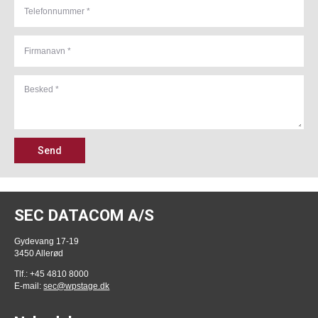
Send
SEC DATACOM A/S
Gydevang 17-19
3450 Allerød
Tlf.: +45 4810 8000
E-mail:
sec@wpstage.dk