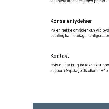
technical architechs med på råd – 
Konsulentydelser
På en række områder kan vi tilby
betaling kan foretage konfigurati
Kontakt
Hvis du har brug for teknisk suppo
support@wpstage.dk eller tlf. +45