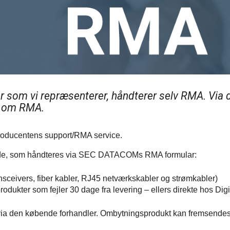
er som vi repræsenterer, håndterer selv RMA. Via 
e om RMA.
roducentens support/RMA service.
e, som håndteres via SEC DATACOMs RMA formular:
sceivers, fiber kabler, RJ45 netværkskabler og strømkabler)
odukter som fejler 30 dage fra levering – ellers direkte hos Digi
ia den købende forhandler. Ombytningsprodukt kan fremsendes di