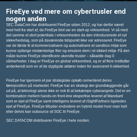
FireEye ved mere om cybertrusler end
nogen anden
SEC DataCom har distribueret FireEye siden 2012, og har derfor været
med helt fra start af, da FireEye blot var en start-up virksomhed. Vi så med
det samme et stort potentiale i virksomheden da den introducerede et nyt
sikkerhedslag, som på daværende tidspunkt ikke var adresseret. FireEye
var de første til at kommercialisere og automatisere et sandbox miljø som
kunne opfange mistænkelige filer og emulere dem i et sikkert miljø. På den
måde kunne FireEye identificere ukendte trusler – såkaldte dag-0
sårbarheder. I dag er FireEye en global virksomhed, og er af flere institutter
anderkendt som en af de dygtigste aktører inden for avanceret it-sikkerhed.
FireEye har igennem et par strategiske opkøb cementeret deres
førerposition på markedet. FireEye har en strategi der grundlæggende går
ud på, at teknologi alene ikke er nok til at bekæmpe cyberangreb. Det er en
kombination mellem hands-on front-line ekspertise leveret af Mandiant
som er ejet af FireEye samt intelligens leveret af iSightPartners ligeledes
ejet af FireEye. FireEye tilbyder endvidere en hybrid model hvor man helt
eller delvis kan outsource sit SOC til FireEye.
SEC DATACOM distribuerer FireEye i hele norden.