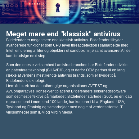
Meget mere end "klassisk" antivirus
Bitdefender er meget mere end klassisk antivirus. Bitdefender tilbyder
avancerede funktioner som CPU level threat detection i samarbejde med
Intel, emulering af filer og objekter i et sandbox miljø samt avanceret AI, der
kan forudsige next step.
Som den eneste virksomhed i antivirusbranchen har Bitdefender udviklet
en patenteret teknologi (BHAVE®), og er derfor OEM partner til en lang
række af verdens mest kendte antivirus brands, som er bygget på
Bitdefenders teknologi.
I fem år i træk har de uafhængige organisationer AVTEST og
AVComparatives, konsekvent placeret Bitdefenders sikkerhedssoftware
som det mest effektive på markedet. Bitdefender startede i 2001 og er i dag
repræsenteret i mere end 100 lande, har kontorer i bl.a. England, USA,
Tyskland og Frankrig og samarbejder med nogle af verdens største IT-
virksomheder som IBM og Virgin Media.