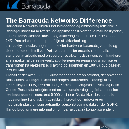
The Barracuda Networks Difference
Barracuda Networks tilbyder industriledende og omkostningseffektive it-
løsninger inden for netværks- og applikationssikkerhed, e-mail-beskyttelse,
informationssikkerhed, backup og arkivering med direkte kundesupport
24/7. Den prisbelønnede portefølje af sikkerhed- og
databeskyttelsesløsninger understøtter hardware-baserede, virtuelle og
cloud-baserede it-miljøer. Det gør det nemt for organisationer i alle
størrelser at arbejde med en overordnet sikkerhedsstrategi, som håndterer
alle aspekter af deres netværk, applikationer og e-mails og simplificerer
transitionen fra on-premise, til hybrid og sidenhen en 100% cloud baseret
infrastruktur.
Globalt er der over 150.000 virksomheder og organisationer, der anvender
Barracudas løsninger. I Danmark bruges Barracudas teknologi af ex:
Finanstilsynet, FOA, Frederiksberg Kommune, Magasin du Nord og Bella
Center. Barracuda arbejder med en klar kanalstrategi og forhandler sine
løsninger gennem mere end 5.000 partnere. De dækker desuden alle
industrier lige fra kritisk infrastruktur, IT-sikkerhed, fødevarer og
medicinalindustrien som behandler personfølsomme data under GDPR.
Har du brug for mere information om Barracuda, så kontakt os endelig!