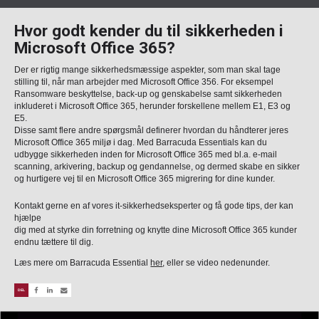
Hvor godt kender du til sikkerheden i
Microsoft Office 365?
Der er rigtig mange sikkerhedsmæssige aspekter, som man skal tage
stilling til, når man arbejder med Microsoft Office 356. For eksempel
Ransomware beskyttelse, back-up og genskabelse samt sikkerheden
inkluderet i Microsoft Office 365, herunder forskellene mellem E1, E3 og
E5.
Disse samt flere andre spørgsmål definerer hvordan du håndterer jeres
Microsoft Office 365 miljø i dag. Med Barracuda Essentials kan du
udbygge sikkerheden inden for Microsoft Office 365 med bl.a. e-mail
scanning, arkivering, backup og gendannelse, og dermed skabe en sikker
og hurtigere vej til en Microsoft Office 365 migrering for dine kunder.
Kontakt gerne en af vores it-sikkerhedseksperter og få gode tips, der kan
hjælpe
dig med at styrke din forretning og knytte dine Microsoft Office 365 kunder
endnu tættere til dig.
Læs mere om Barracuda Essential
her
, eller se video nedenunder.
DEL