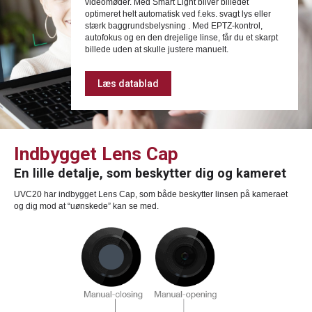
videomøder. Med Smart Light bliver billedet
optimeret helt automatisk ved f.eks. svagt lys eller
stærk baggrundsbelysning . Med EPTZ-kontrol,
autofokus og en den drejelige linse, får du et skarpt
billede uden at skulle justere manuelt.
Læs datablad
Indbygget Lens Cap
En lille detalje, som beskytter dig og kameret
UVC20 har indbygget Lens Cap, som både beskytter linsen på kameraet
og dig mod at “uønskede” kan se med.