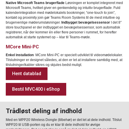
Native Microsoft Teams brugerflade
Løsningen er komplet integreret med
Microsoft Teams, hvilket giver en genkendelig og intuitiv brugerflade. Fuld
kalenderintegration med mødelokalets bookninger, “one-touch to join”,
kontakt og proximity join gør Teams Room Systems til de mest intuitive og
brugervenlige møderumsløsninger.
Indbygget bevægelsessensor
I det 8″
store touchpanel er der indbygget en bevægelsessensor, som automatisk
registrerer, når der kommer én eller flere personer i rummet, for herefter
automatisk at starte systemet op – klar til Teams-møde.
MCore Mini-PC
Enkel installation
MCore Mini-PC er specielt udviklet til videomødelokaler.
Tilslutninger er designet således, at den er let at installere samtidig med, at
tilslutninger/kabler sikres og skjules bedst muligt.
Hent datablad
Bestil MVC400 i eShop
Trådløst deling af indhold
Med en WPP20 Wireless Dongle (tilbehør) er det let at dele indhold. Tilslut
WPP20 til USB-porten og du er klar til dele indhold for øvrige