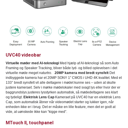
UVC40 videobar
Virtuelle møder med AI-teknologi
Med hjælp af AI-teknologi så som Auto
Framing og Speaker Tracking, bliver både lyd- og billed oplevelsen i det
virtuelle møde meget naturtro.
20MP kamera med bredt synsfelt
Det
indbyggede kamera har et 20MP SONY 1″ CMOS i UHD 4K kvalitet. Med et
133° bredt synsfelt vil alle deltagere i mødet kunne ses – uden at skulle
justere kameraet. Selv i mørke mødelokaler med svagt lys eller hvor der er
baggrundslys justeres lysstyrken automatisk, så mødedeltagere ses klart
og tydeligt.
Elektrisk Lens Cap
Kameraet på UVC40 har en elektrisk Lens
Cap, som automatisk åbner når videomødet starter og lukker igen, når
enheden ikke er i brug. Det er måske en lille feature, men det er godt at
vide, at uønskede ikke kan “kigge med”.
MTouch II, touchpanel