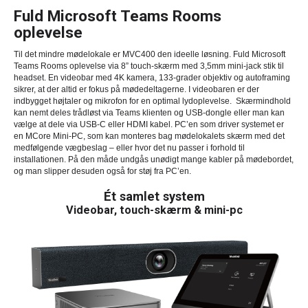
Fuld Microsoft Teams Rooms
oplevelse
Til det mindre mødelokale er MVC400 den ideelle løsning. Fuld Microsoft
Teams Rooms oplevelse via 8” touch-skærm med 3,5mm mini-jack stik til
headset. En videobar med 4K kamera, 133-grader objektiv og autoframing
sikrer, at der altid er fokus på mødedeltagerne. I videobaren er der
indbygget højtaler og mikrofon for en optimal lydoplevelse. Skærmindhold
kan nemt deles trådløst via Teams klienten og USB-dongle eller man kan
vælge at dele via USB-C eller HDMI kabel. PC’en som driver systemet er
en MCore Mini-PC, som kan monteres bag mødelokalets skærm med det
medfølgende vægbeslag – eller hvor det nu passer i forhold til
installationen. På den måde undgås unødigt mange kabler på mødebordet,
og man slipper desuden også for støj fra PC’en.
Ét samlet system
Videobar, touch-skærm & mini-pc