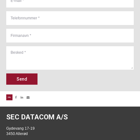
Send
DEL
SEC DATACOM A/S
Gydevang 17-19
3450 Allerød