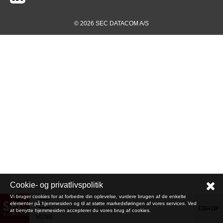
© 2026 SEC DATACOM A/S
Cookie- og privatlivspolitik
Vi bruger cookies for at forbedre din oplevelse, vurdere brugen af de enkelte
elementer på hjemmesiden og til at støtte markedsføringen af vores services. Ved
ESHOP
at benytte hjemmesiden accepterer du vores brug af cookies.
MENU