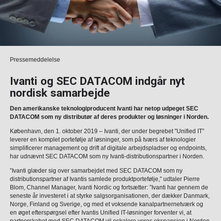
Pressemeddelelse
Ivanti og SEC DATACOM indgår nyt
nordisk samarbejde
Den amerikanske teknologiproducent Ivanti har netop udpeget SEC
DATACOM som ny distributør af deres produkter og løsninger i Norden.
København, den 1. oktober 2019 – Ivanti, der under begrebet ”Unified IT”
leverer en komplet portefølje af løsninger, som på tværs af teknologier
simplificerer management og drift af digitale arbejdspladser og endpoints,
har udnævnt SEC DATACOM som ny Ivanti-distributionspartner i Norden.
”Ivanti glæder sig over samarbejdet med SEC DATACOM som ny
distributionspartner af Ivantis samlede produktportefølje,” udtaler Pierre
Blom, Channel Manager, Ivanti Nordic og fortsætter: ”Ivanti har gennem de
seneste år investeret i at styrke salgsorganisationen, der dækker Danmark,
Norge, Finland og Sverige, og med et voksende kanalpartnernetværk og
en øget efterspørgsel efter Ivantis Unified IT-løsninger forventer vi, at