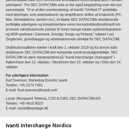
partnerskabet med SEC DATACOM vil eskalere vores ekspansion i Norden
yderligere”. Fra SEC DATACOMs side er der også begejstring over det nye
samarbejde. ”Vi er af den overbevisning, at Ivantis ”Unified IT” portefølje
med løsninger, som automatiserer og simplificerer driften af endpoints (PC,
Mac, Workstations, servers mv.), vil styrke SEC DATACOMs eksisterende
portefølje yderligere og komplimentere vores kernedistributionsfilosofi om
at levere værdibaserede ydelser til vores mange lokale systemintegratorer
og MSP-partnere i Danmark, Sverige, Norge og Finland,” udtaler Lars
Zinglersen, grundlægger og administrerende direktør for SEC DATACOM.
Distributionsaftalen træder i kraft den 1. oktober 2019 og fra denne dato
distribuerer SEC DATACOM den komplette Ivanti-produktportefølje. SEC
DATACOM vil være repræsenteret på ”Ivanti Interchange Unplugged” i
København den 22. oktober, i Stockholm den 23. oktober og i Oslo den 24.
oktober.
For yderligere information
Kurt Svenson, Marketing Director, Ivanti
Telefon: +45 2274 7461
E-mail: Kurt.svenson@ivanti.com
Lasse Skovgaard Tellerup, CSO & CMO, SEC DATACOM A/S
Telefon: +45 4810 8023
E-mail: lasset@wpstage.dk
Ivanti Interchange Nordics