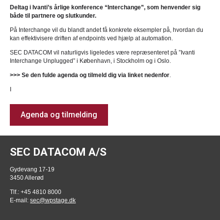
Deltag i Ivanti’s årlige konference “Interchange”, som henvender sig
både til partnere og slutkunder.
På Interchange vil du blandt andet få konkrete eksempler på, hvordan du
kan effektivisere driften af endpoints ved hjælp at automation.
SEC DATACOM vil naturligvis ligeledes være repræsenteret på ”Ivanti
Interchange Unplugged” i København, i Stockholm og i Oslo.
>>> Se den fulde agenda og tilmeld dig via linket nedenfor
.
I
Agenda og tilmelding
SEC DATACOM A/S
Gydevang 17-19
3450 Allerød
Tlf.: +45 4810 8000
E-mail:
sec@wpstage.dk