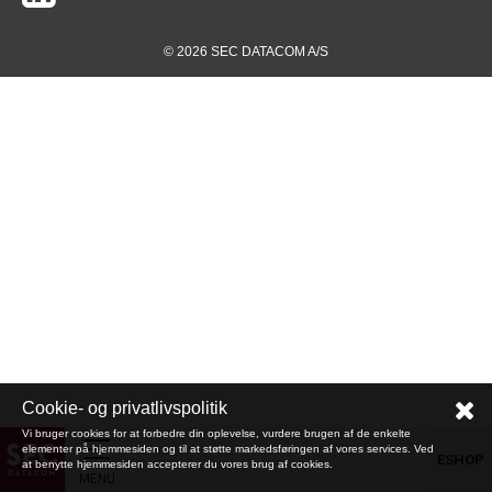
© 2026 SEC DATACOM A/S
Cookie- og privatlivspolitik
Vi bruger cookies for at forbedre din oplevelse, vurdere brugen af de enkelte
elementer på hjemmesiden og til at støtte markedsføringen af vores services. Ved
ESHOP
at benytte hjemmesiden accepterer du vores brug af cookies.
MENU