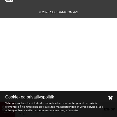
© 2026 SEC DATACOM A/S
Cookie- og privatlivspolitik
Vi bruger cookies for at forbedre din oplevelse, vurdere brugen af de enkelte
elementer på hjemmesiden og til at støtte markedsføringen af vores services. Ved
ESHOP
at benytte hjemmesiden accepterer du vores brug af cookies.
MENU