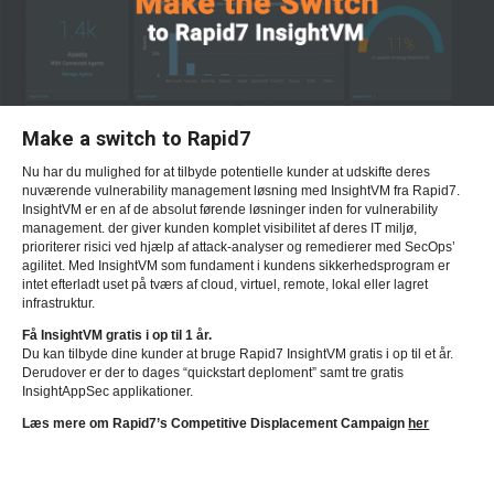
Make a switch to Rapid7
Nu har du mulighed for at tilbyde potentielle kunder at udskifte deres
nuværende vulnerability management løsning med InsightVM fra Rapid7.
InsightVM er en af de absolut førende løsninger inden for vulnerability
management. der giver kunden komplet visibilitet af deres IT miljø,
prioriterer risici ved hjælp af attack-analyser og remedierer med SecOps’
agilitet. Med InsightVM som fundament i kundens sikkerhedsprogram er
intet efterladt uset på tværs af cloud, virtuel, remote, lokal eller lagret
infrastruktur.
Få InsightVM gratis i op til 1 år.
Du kan tilbyde dine kunder at bruge Rapid7 InsightVM gratis i op til et år.
Derudover er der to dages “quickstart deploment” samt tre gratis
InsightAppSec applikationer.
Læs mere om Rapid7’s Competitive Displacement Campaign
her