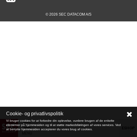
© 2026 SEC DATACOM A/S
Cookie- og privatlivspolitik
Vi bruger cookies for at forbedre din oplevelse, vurdere brugen af de enkelte
elementer på hjemmesiden og til at støtte markedsføringen af vores services. Ved
ESHOP
at benytte hjemmesiden accepterer du vores brug af cookies.
MENU