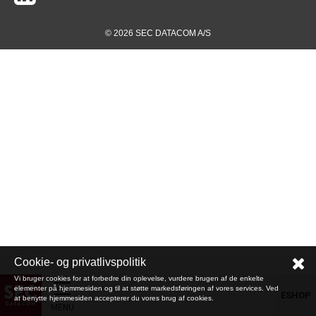
© 2026 SEC DATACOM A/S
Cookie- og privatlivspolitik
Vi bruger cookies for at forbedre din oplevelse, vurdere brugen af de enkelte
elementer på hjemmesiden og til at støtte markedsføringen af vores services. Ved
ESHOP
at benytte hjemmesiden accepterer du vores brug af cookies.
MENU