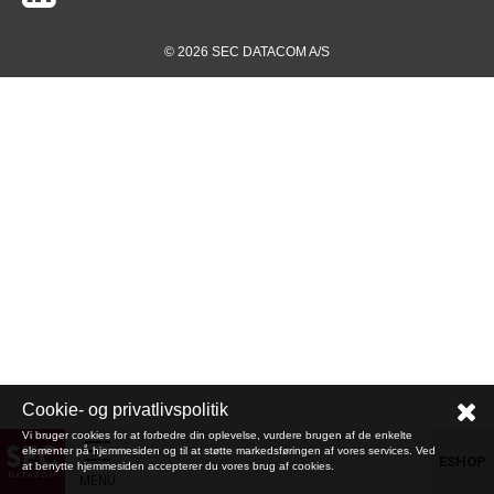
© 2026 SEC DATACOM A/S
Cookie- og privatlivspolitik
Vi bruger cookies for at forbedre din oplevelse, vurdere brugen af de enkelte
elementer på hjemmesiden og til at støtte markedsføringen af vores services. Ved
ESHOP
at benytte hjemmesiden accepterer du vores brug af cookies.
MENU