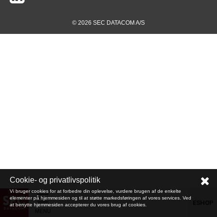
© 2026 SEC DATACOM A/S
Cookie- og privatlivspolitik
Vi bruger cookies for at forbedre din oplevelse, vurdere brugen af de enkelte
elementer på hjemmesiden og til at støtte markedsføringen af vores services. Ved
ESHOP
at benytte hjemmesiden accepterer du vores brug af cookies.
MENU