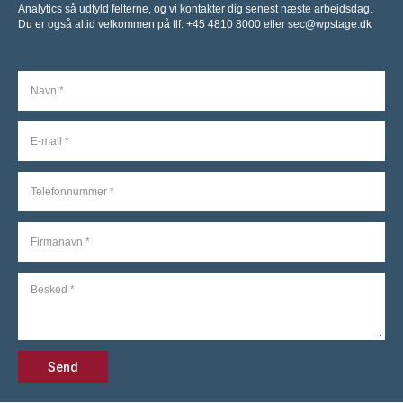
Analytics så udfyld felterne, og vi kontakter dig senest næste arbejdsdag.
Du er også altid velkommen på tlf. +45 4810 8000 eller sec@wpstage.dk
Send