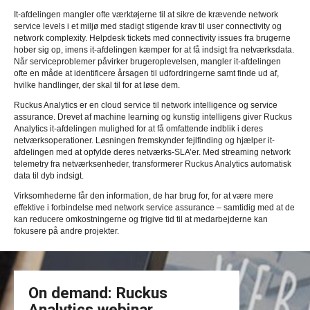
It-afdelingen mangler ofte værktøjerne til at sikre de krævende network
service levels i et miljø med stadigt stigende krav til user connectivity og
network complexity. Helpdesk tickets med connectivity issues fra brugerne
hober sig op, imens it-afdelingen kæmper for at få indsigt fra netværksdata.
Når serviceproblemer påvirker brugeroplevelsen, mangler it-afdelingen
ofte en måde at identificere årsagen til udfordringerne samt finde ud af,
hvilke handlinger, der skal til for at løse dem.
Ruckus Analytics er en cloud service til network intelligence og service
assurance. Drevet af machine learning og kunstig intelligens giver Ruckus
Analytics it-afdelingen mulighed for at få omfattende indblik i deres
netværksoperationer. Løsningen fremskynder fejlfinding og hjælper it-
afdelingen med at opfylde deres netværks-SLA’er. Med streaming network
telemetry fra netværksenheder, transformerer Ruckus Analytics automatisk
data til dyb indsigt.
Virksomhederne får den information, de har brug for, for at være mere
effektive i forbindelse med network service assurance – samtidig med at de
kan reducere omkostningerne og frigive tid til at medarbejderne kan
fokusere på andre projekter.
On demand: Ruckus
Analytics webinar