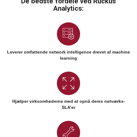
De bedste fordele ved Ruckus
Analytics:
Leverer omfattende network intelligence drevet af machine
learning
Hjælper virksomhederne med at opnå deres netværks-
SLA’er