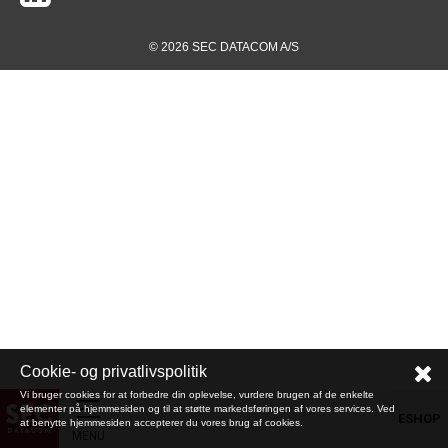
© 2026 SEC DATACOM A/S
Cookie- og privatlivspolitik
Vi bruger cookies for at forbedre din oplevelse, vurdere brugen af de enkelte
elementer på hjemmesiden og til at støtte markedsføringen af vores services. Ved
ESHOP
at benytte hjemmesiden accepterer du vores brug af cookies.
MENU