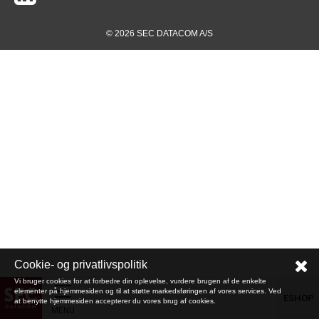
© 2026 SEC DATACOM A/S
Cookie- og privatlivspolitik
Vi bruger cookies for at forbedre din oplevelse, vurdere brugen af de enkelte
elementer på hjemmesiden og til at støtte markedsføringen af vores services. Ved
ESHOP
at benytte hjemmesiden accepterer du vores brug af cookies.
MENU