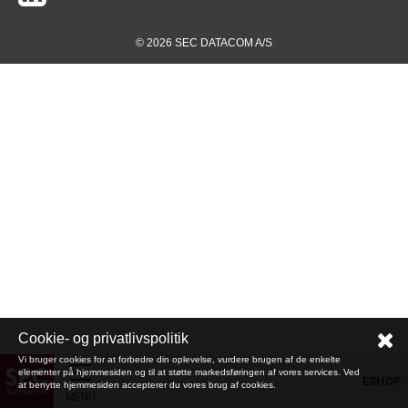
© 2026 SEC DATACOM A/S
Cookie- og privatlivspolitik
Vi bruger cookies for at forbedre din oplevelse, vurdere brugen af de enkelte
elementer på hjemmesiden og til at støtte markedsføringen af vores services. Ved
ESHOP
at benytte hjemmesiden accepterer du vores brug af cookies.
MENU