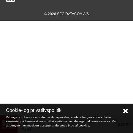
© 2026 SEC DATACOM A/S
Cookie- og privatlivspolitik
Vi bruger cookies for at forbedre din oplevelse, vurdere brugen af de enkelte
elementer på hjemmesiden og til at støtte markedsføringen af vores services. Ved
ESHOP
at benytte hjemmesiden accepterer du vores brug af cookies.
MENU