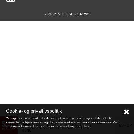
© 2026 SEC DATACOM A/S
Cookie- og privatlivspolitik
Vi bruger cookies for at forbedre din oplevelse, vurdere brugen af de enkelte
elementer på hjemmesiden og til at støtte markedsføringen af vores services. Ved
ESHOP
at benytte hjemmesiden accepterer du vores brug af cookies.
MENU