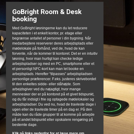
GoBright Room & Desk
booking
Med GoBright løsningerne kan du let reducere
kapaciteten i et enkelt kontor, pr. etage eller
begrænse antallet af personer i din bygning. Når
medarbejdere reserverer deres arbejdsplads eller
mødelokale på forhånd, ved de, hvad de kan
forvente, når de kommer til kontoret. Det er en intuitiv
løsning, hvor man hurtigt kan checke ledige
arbejdspladser og med en PC, smartphone eller et
et personligt NFC-kort kan man let booke en
arbejdsplads. Herefter “tilpasses” arbejdspladsen
personlige præferencer. F.eks. justeres skrivebordet
til den enkeltes sidde- eller ståhøjde. Som
arbejdsgiver ved du nøjagtigt, hvor mange
mennesker der er på kontoret på et givet tidspunkt,
og du får indsigt i frie og optagede mødelokaler og
arbejdspladser. Du ved nu, hvad de travleste dage i
ugen eller de travleste timer på en dag er. På den
måde kan du råde grupper til at komme på arbejde
på et andet tidspunkt eller opskalere rengøring på
bestemte dage.
Klik på links nedenfor for at læse mere om