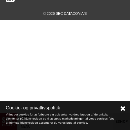
© 2026 SEC DATACOM A/S
Cookie- og privatlivspolitik
Vi bruger cookies for at forbedre din oplevelse, vurdere brugen af de enkelte
elementer på hjemmesiden og til at støtte markedsføringen af vores services. Ved
ESHOP
at benytte hjemmesiden accepterer du vores brug af cookies.
MENU