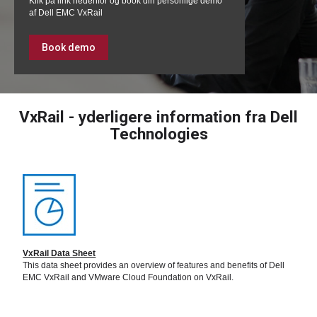
Klik på link nedenfor og book din personlige demo
af Dell EMC VxRail
Book demo
VxRail - yderligere information fra Dell
Technologies
VxRail Data Sheet
This data sheet provides an overview of features and benefits of Dell
EMC VxRail and VMware Cloud Foundation on VxRail.