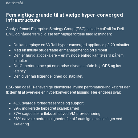
det formål.
Fem vigtige grunde til at vælge hyper-converged
infrastructure
Analysefrmaet Enterprise Strategy Group (ESG) testede VxRail fra Dell
EMC og nåede frem til disse fem vigtige fordele med løsningen:
Du kan deploye en VxRail hyper-converged appliance på 20 minutter
Med en intuitiv brugerflade er management gjort simpelt
Den er hurtig at opskalere – en ny node enhed kan føjes til på fem
minutter
Du får performance på enterprise-niveau – både høj IOPS og lav
latency
Den giver høj tilgængelighed og stabilitet.
ESG bad også IT-ansvarlige identifcere, hvilke perfomance-indikatorer der
fk dem til at overveje en hyperkonvergeret løsning. Her er deres svar:
41% svarede forbedret service og support
39% indikerede forbedret skalerbarhed
37% sagde større ﬂeksibilitet ved VM-provisionering
36% nævnte bedre muligheder for at forudsige omkostninger ved
skalering.