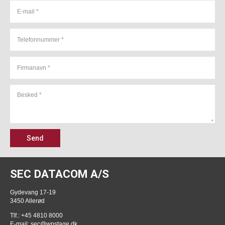
Send
SEC DATACOM A/S
Gydevang 17-19
3450 Allerød
Tlf.: +45 4810 8000
E-mail:
sec@wpstage.dk