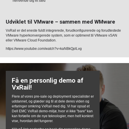
henvende dig et sted
Udviklet til VMware – sammen med WMware
VxRail er det eneste fuldt integrerede, forudkonfigurerede og forudtestede
VMware hyperkonvergerede system, som er optimeret til VMware vSAN
eller VMware Cloud Foundation.
https://www.youtube.com/watch?v=kaNBkQplLvg
Få en personlig demo af
VxRail!
Flere af vores pre-sale og deployment specialister er
uddannet, og glæder sig til at dele deres viden og
erfaringer omkring VxRail med dig. Vi har opsat et
Dell EMC VxRail demo-miljø, hvor vi ikke "bare" kan
kan fortælle om de nye teknologier, men helt konkret
vise, hvordan det fungerer.