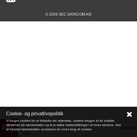
© 2026 SEC DATACOM A/S
Cookie- og privatlivspolitik
Vi bruger cookies for at forbedre din oplevelse, vurdere brugen af de enkelte
elementer på hjemmesiden og til at støtte markedsføringen af vores services. Ved
ESHOP
at benytte hjemmesiden accepterer du vores brug af cookies.
MENU