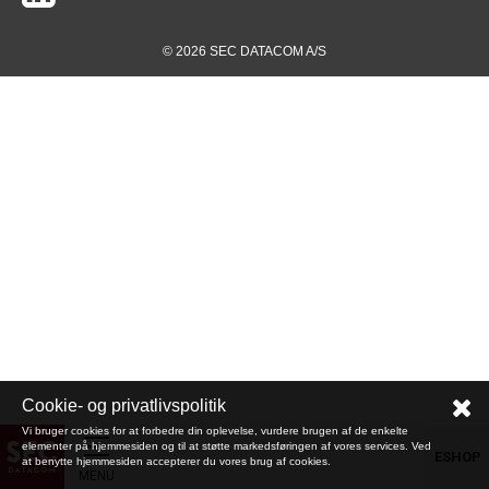
© 2026 SEC DATACOM A/S
Cookie- og privatlivspolitik
Vi bruger cookies for at forbedre din oplevelse, vurdere brugen af de enkelte
elementer på hjemmesiden og til at støtte markedsføringen af vores services. Ved
ESHOP
at benytte hjemmesiden accepterer du vores brug af cookies.
MENU