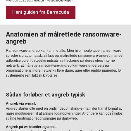
**Verizon 2021 Data Breach Investigations Report
Hent guiden fra Barracuda
Anatomien af målrettede ransomware-
angreb
Ransomware-angreb kan ramme alle. Men hvor nogle typer ransomware
spreder sig automatisk, så kræver målrettede ransomware-angreb manuel
udførelse og en betydelig indsats fra hackerne på deres ofres interne
netværk. Et målrettet ransomware-angreb kan være undervejs på
organisationens indre netværk i flere dage, uger eller endda måneder, før
systemerne rent faktisk krypteres.
Sådan forløber et angreb typisk
Angreb via e-mail.
Angreb starter ofte med en ondsindet phishing-e-mail, der har til formål at
narre modtageren til at afsløre loginoplysninger. Angribere kan også købe
stjålne legitimationsoplysninger på dark-web.
Angreb på websteder og apps.