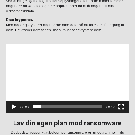
Ved at bruge stjålne legitimationsoplysninger eller andre midler rammer
angribere dit websted og dine applikationer for at få adgang til dine
virksomhedsdata.
Data krypteres.
Med adgang krypterer angriberne dine data, så du ikke kan få adgang til
dem. De kræver derefter en løsesum for at dekryptere dem.
Videoafspiller
00:00
00:47
Lav din egen plan mod ransomware
Det bedste tidspunkt at bekæmpe ransomware er før det rammer – du