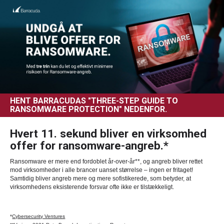
HENT BARRACUDAS "THREE-STEP GUIDE TO
RANSOMWARE PROTECTION" NEDENFOR.
Hvert 11. sekund bliver en virksomhed
offer for ransomware-angreb.*
Ransomware er mere end fordoblet år-over-år**, og angreb bliver rettet
mod virksomheder i alle brancer uanset størrelse – ingen er fritaget!
Samtidig bliver angreb mere og mere sofistikerede, som betyder, at
virksomhedens eksisterende forsvar ofte ikke er tilstækkeligt.
*
Cybersecurity Ventures