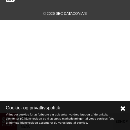
© 2026 SEC DATACOM A/S
Cookie- og privatlivspolitik
Vi bruger cookies for at forbedre din oplevelse, vurdere brugen af de enkelte
elementer på hjemmesiden og til at støtte markedsføringen af vores services. Ved
ESHOP
at benytte hjemmesiden accepterer du vores brug af cookies.
MENU