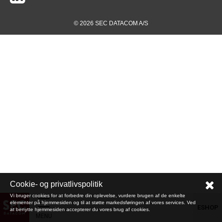
© 2026 SEC DATACOM A/S
Cookie- og privatlivspolitik
Vi bruger cookies for at forbedre din oplevelse, vurdere brugen af de enkelte
elementer på hjemmesiden og til at støtte markedsføringen af vores services. Ved
ESHOP
at benytte hjemmesiden accepterer du vores brug af cookies.
MENU