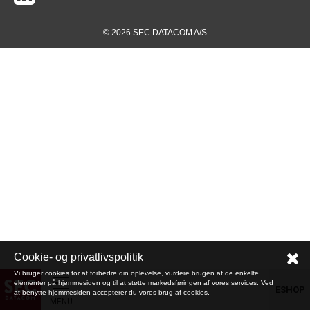
© 2026 SEC DATACOM A/S
Cookie- og privatlivspolitik
Vi bruger cookies for at forbedre din oplevelse, vurdere brugen af de enkelte
elementer på hjemmesiden og til at støtte markedsføringen af vores services. Ved
ESHOP
at benytte hjemmesiden accepterer du vores brug af cookies.
MENU