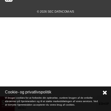
© 2026 SEC DATACOM A/S
Cookie- og privatlivspolitik
Vi bruger cookies for at forbedre din oplevelse, vurdere brugen af de enkelte
elementer på hjemmesiden og til at støtte markedsføringen af vores services. Ved
ESHOP
at benytte hjemmesiden accepterer du vores brug af cookies.
MENU