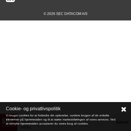
© 2026 SEC DATACOM A/S
Cookie- og privatlivspolitik
Vi bruger cookies for at forbedre din oplevelse, vurdere brugen af de enkelte
elementer på hjemmesiden og til at støtte markedsføringen af vores services. Ved
ESHOP
at benytte hjemmesiden accepterer du vores brug af cookies.
MENU