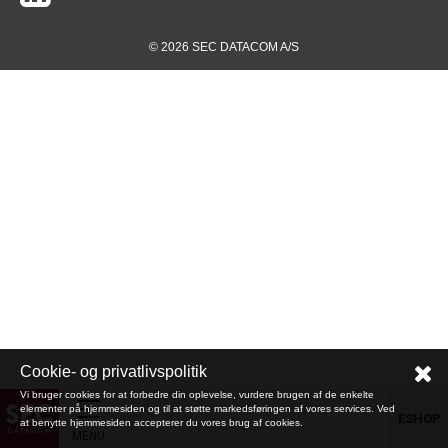
© 2026 SEC DATACOM A/S
Cookie- og privatlivspolitik
Vi bruger cookies for at forbedre din oplevelse, vurdere brugen af de enkelte
elementer på hjemmesiden og til at støtte markedsføringen af vores services. Ved
ESHOP
at benytte hjemmesiden accepterer du vores brug af cookies.
MENU