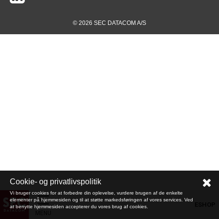
© 2026 SEC DATACOM A/S
Cookie- og privatlivspolitik
Vi bruger cookies for at forbedre din oplevelse, vurdere brugen af de enkelte
elementer på hjemmesiden og til at støtte markedsføringen af vores services. Ved
ESHOP
at benytte hjemmesiden accepterer du vores brug af cookies.
MENU