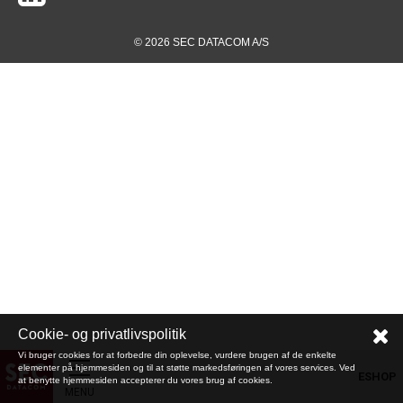
© 2026 SEC DATACOM A/S
Cookie- og privatlivspolitik
Vi bruger cookies for at forbedre din oplevelse, vurdere brugen af de enkelte
elementer på hjemmesiden og til at støtte markedsføringen af vores services. Ved
ESHOP
at benytte hjemmesiden accepterer du vores brug af cookies.
MENU