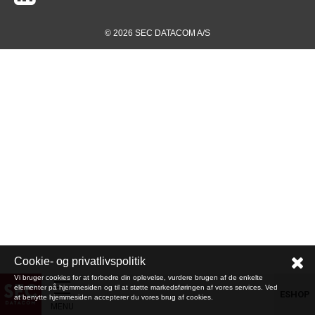
© 2026 SEC DATACOM A/S
Cookie- og privatlivspolitik
Vi bruger cookies for at forbedre din oplevelse, vurdere brugen af de enkelte
elementer på hjemmesiden og til at støtte markedsføringen af vores services. Ved
ESHOP
at benytte hjemmesiden accepterer du vores brug af cookies.
MENU