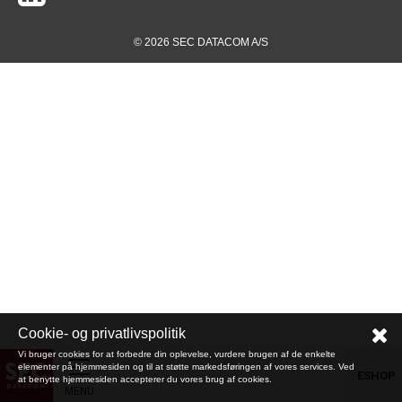
© 2026 SEC DATACOM A/S
Cookie- og privatlivspolitik
Vi bruger cookies for at forbedre din oplevelse, vurdere brugen af de enkelte
elementer på hjemmesiden og til at støtte markedsføringen af vores services. Ved
ESHOP
at benytte hjemmesiden accepterer du vores brug af cookies.
MENU