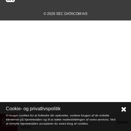
© 2026 SEC DATACOM A/S
Cookie- og privatlivspolitik
Vi bruger cookies for at forbedre din oplevelse, vurdere brugen af de enkelte
elementer på hjemmesiden og til at støtte markedsføringen af vores services. Ved
ESHOP
at benytte hjemmesiden accepterer du vores brug af cookies.
MENU