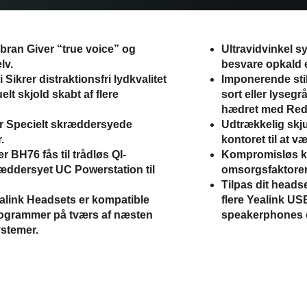
mbran
Giver “true voice” og
Ultravidvinkel s
lv.
besvare opkald e
i
Sikrer distraktionsfri lydkvalitet
Imponerende sti
elt skjold skabt af flere
sort eller lysegr
hædret med Red 
er
Specielt skræddersyede
Udtrækkelig skj
.
kontoret til at v
er
BH76 fås til trådløs QI-
Kompromisløs k
æddersyet UC Powerstation til
omsorgsfaktorer
Tilpas dit heads
alink Headsets er kompatible
flere Yealink U
ogrammer på tværs af næsten
speakerphones
ystemer.