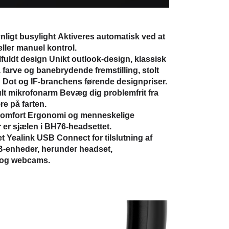
ynligt busylight
Aktiveres automatisk ved at
ller manuel kontrol.
lfuldt design
Unikt outlook-design, klassisk
å farve og banebrydende fremstilling, stolt
Dot og IF-branchens førende designpriser.
ult mikrofonarm
Bevæg dig problemfrit fra
ære på farten.
omfort
Ergonomi og menneskelige
 er sjælen i BH76-headsettet.
et
Yealink USB Connect for tilslutning af
SB-enheder, herunder headset,
 og webcams.