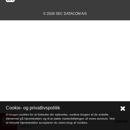
© 2026 SEC DATACOM A/S
Cookie- og privatlivspolitik
Vi bruger cookies for at forbedre din oplevelse, vurdere brugen af de enkelte
elementer på hjemmesiden og til at støtte markedsføringen af vores services. Ved
ESHOP
at benytte hjemmesiden accepterer du vores brug af cookies.
MENU