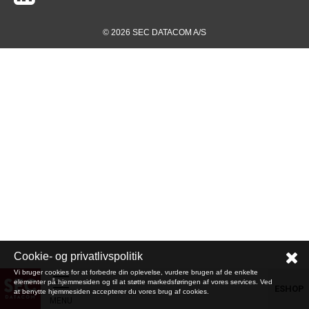
© 2026 SEC DATACOM A/S
Cookie- og privatlivspolitik
Vi bruger cookies for at forbedre din oplevelse, vurdere brugen af de enkelte
elementer på hjemmesiden og til at støtte markedsføringen af vores services. Ved
ESHOP
at benytte hjemmesiden accepterer du vores brug af cookies.
MENU