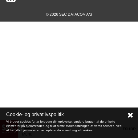
© 2026 SEC DATACOM A/S
Cookie- og privatlivspolitik
Vi bruger cookies for at forbedre din oplevelse, vurdere brugen af de enkelte
elementer på hjemmesiden og til at støtte markedsføringen af vores services. Ved
ESHOP
at benytte hjemmesiden accepterer du vores brug af cookies.
MENU