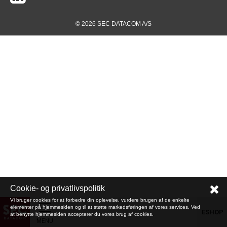
© 2026 SEC DATACOM A/S
Cookie- og privatlivspolitik
Vi bruger cookies for at forbedre din oplevelse, vurdere brugen af de enkelte
elementer på hjemmesiden og til at støtte markedsføringen af vores services. Ved
ESHOP
at benytte hjemmesiden accepterer du vores brug af cookies.
MENU