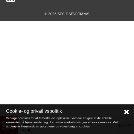
© 2026 SEC DATACOM A/S
Cookie- og privatlivspolitik
Vi bruger cookies for at forbedre din oplevelse, vurdere brugen af de enkelte
elementer på hjemmesiden og til at støtte markedsføringen af vores services. Ved
ESHOP
at benytte hjemmesiden accepterer du vores brug af cookies.
MENU