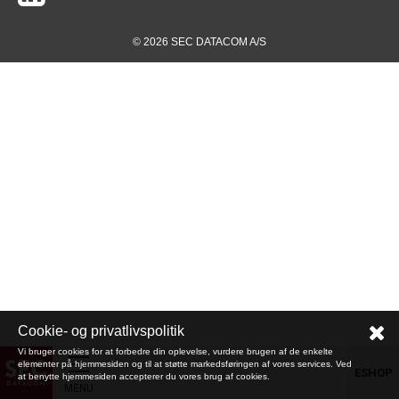
© 2026 SEC DATACOM A/S
Cookie- og privatlivspolitik
Vi bruger cookies for at forbedre din oplevelse, vurdere brugen af de enkelte
elementer på hjemmesiden og til at støtte markedsføringen af vores services. Ved
ESHOP
at benytte hjemmesiden accepterer du vores brug af cookies.
MENU