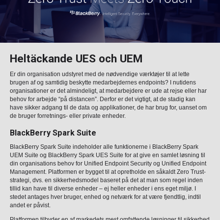
Heltäckande UES och UEM
Er din organisation udstyret med de nødvendige værktøjer til at lette
brugen af ​​og samtidig beskytte medarbejdernes endpoints? I nutidens
organisationer er det almindeligt, at medarbejdere er ude at rejse eller har
behov for arbejde “på distancen”. Derfor er det vigtigt, at de stadig kan
have sikker adgang til de data og applikationer, de har brug for, uanset om
de bruger forretnings- eller private enheder.
BlackBerry Spark Suite
BlackBerry Spark Suite indeholder alle funktionerne i BlackBerry Spark
UEM Suite og BlackBerry Spark UES Suite for at give en samlet løsning til
din organisations behov for Unified Endpoint Security og Unified Endpoint
Management. Platformen er bygget til at opretholde en såkaldt Zero Trust-
strategi, dvs. en sikkerhedsmodel baseret på det at man som regel inden
tillid kan have til diverse enheder – ej heller enheder i ens eget miljø. I
stedet antages hver bruger, enhed og netværk for at være fjendtlig, indtil
andet er påvist.
Platformen tilbyder en af ​​markedets mest omfattende løsninger til sikkerhed