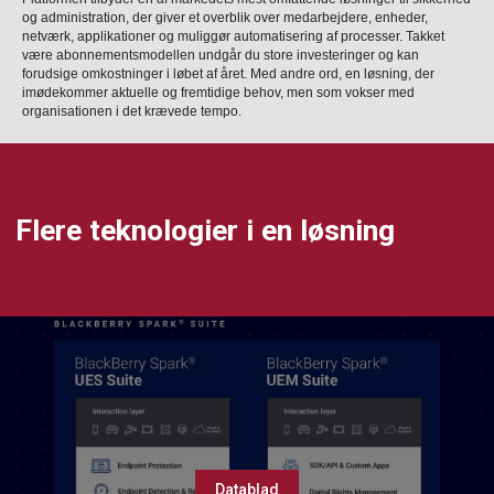
og administration, der giver et overblik over medarbejdere, enheder,
netværk, applikationer og muliggør automatisering af processer. Takket
være abonnementsmodellen undgår du store investeringer og kan
forudsige omkostninger i løbet af året. Med andre ord, en løsning, der
imødekommer aktuelle og fremtidige behov, men som vokser med
organisationen i det krævede tempo.
Flere teknologier i en løsning
Datablad