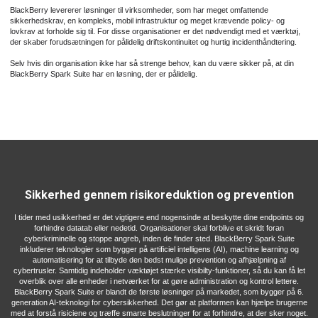
BlackBerry levererer løsninger til virksomheder, som har meget omfattende
sikkerhedskrav, en kompleks, mobil infrastruktur og meget krævende policy- og
lovkrav at forholde sig til. For disse organisationer er det nødvendigt med et værktøj,
der skaber forudsætningen for pålidelig driftskontinuitet og hurtig incidenthåndtering.
Selv hvis din organisation ikke har så strenge behov, kan du være sikker på, at din
BlackBerry Spark Suite har en løsning, der er pålidelig.
Sikkerhed gennem risikoreduktion og prevention
I tider med usikkerhed er det vigtigere end nogensinde at beskytte dine endpoints og
forhindre datatab eller nedetid. Organisationer skal forblive et skridt foran
cyberkriminelle og stoppe angreb, inden de finder sted. BlackBerry Spark Suite
inkluderer teknologier som bygger på artificiel intelligens (AI), machine learning og
automatisering for at tilbyde den bedst mulige prevention og afhjælpning af
cybertrusler. Samtidig indeholder væktøjet stærke visibilty-funktioner, så du kan få let
overblik over alle enheder i netværket for at gøre administration og kontrol lettere.
BlackBerry Spark Suite er blandt de første løsninger på markedet, som bygger på 6.
generation AI-teknologi for cybersikkerhed. Det gør at platformen kan hjælpe brugerne
med at forstå risiciene og træffe smarte beslutninger for at forhindre, at der sker noget.