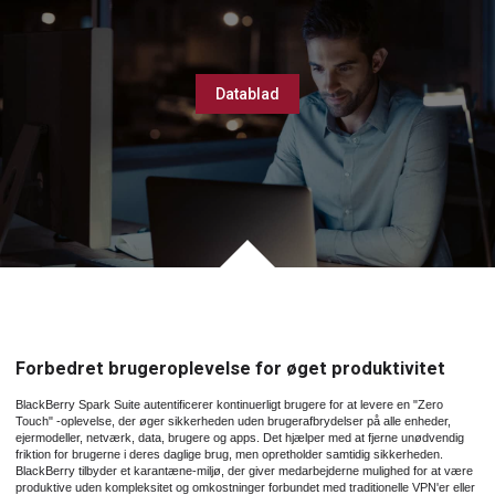
Datablad
Forbedret brugeroplevelse for øget produktivitet
BlackBerry Spark Suite autentificerer kontinuerligt brugere for at levere en "Zero
Touch" -oplevelse, der øger sikkerheden uden brugerafbrydelser på alle enheder,
ejermodeller, netværk, data, brugere og apps. Det hjælper med at fjerne unødvendig
friktion for brugerne i deres daglige brug, men opretholder samtidig sikkerheden.
BlackBerry tilbyder et karantæne-miljø, der giver medarbejderne mulighed for at være
produktive uden kompleksitet og omkostninger forbundet med traditionelle VPN'er eller