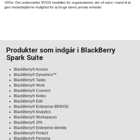
VDI'er. Det understøtter BYOD-modellen for organisationer, der vil være i stand til at
give medarbejderne mulighed for at bruge deres private enheder.
Produkter som indgår i BlackBerry
Spark Suite
BlackBerry® Access
BlackBerry® Dynamics™
BlackBerry® Tasks
BlackBerry® Work
BlackBerry® Connect
BlackBerry® Notes
BlackBerry® Edit
BlackBerry® Enterprise BRIDGE
BlackBerry® Analytics
BlackBerry® Workspaces
BlackBerry® 2FA
BlackBerry® Enterprise Identity
BlackBerry® Protect
BlackBerry® Persona