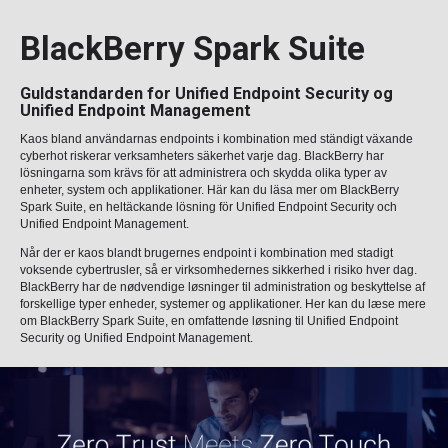
BlackBerry Spark Suite
Guldstandarden for Unified Endpoint Security og
Unified Endpoint Management
Kaos bland användarnas endpoints i kombination med ständigt växande
cyberhot riskerar verksamheters säkerhet varje dag. BlackBerry har
lösningarna som krävs för att administrera och skydda olika typer av
enheter, system och applikationer. Här kan du läsa mer om BlackBerry
Spark Suite, en heltäckande lösning för Unified Endpoint Security och
Unified Endpoint Management.
Når der er kaos blandt brugernes endpoint i kombination med stadigt
voksende cybertrusler, så er virksomhedernes sikkerhed i risiko hver dag.
BlackBerry har de nødvendige løsninger til administration og beskyttelse af
forskellige typer enheder, systemer og applikationer. Her kan du læse mere
om BlackBerry Spark Suite, en omfattende løsning til Unified Endpoint
Security og Unified Endpoint Management.