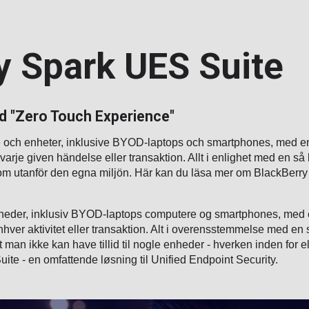
y Spark UES Suite
ed "Zero Touch Experience"
och enheter, inklusive BYOD-laptops och smartphones, med en l
d varje given händelse eller transaktion. Allt i enlighet med en så
 som utanför den egna miljön. Här kan du läsa mer om BlackBerr
heder, inklusiv BYOD-laptops computere og smartphones, med en 
 enhver aktivitet eller transaktion. Alt i overensstemmelse med en 
man ikke kan have tillid til nogle enheder - hverken inden for el
e - en omfattende løsning til Unified Endpoint Security.