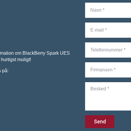
ormation om BlackBerry Spark UES
hurtigst muligt!
s på:
Send