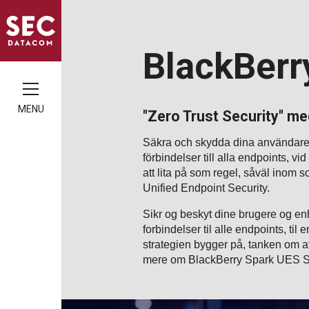
BlackBerr
MENU
"Zero Trust Security" m
Säkra och skydda dina användare 
förbindelser till alla endpoints, vi
att lita på som regel, såväl inom
Unified Endpoint Security.
Sikr og beskyt dine brugere og en
forbindelser til alle endpoints, til
strategien bygger på, tanken om at 
mere om BlackBerry Spark UES Suit