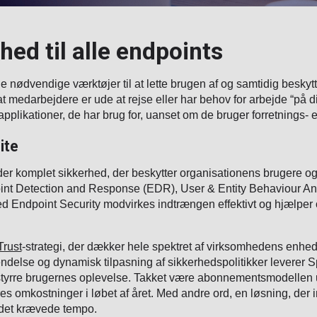
hed til alle endpoints
e nødvendige værktøjer til at lette brugen af ​​og samtidig besk
at medarbejdere er ude at rejse eller har behov for arbejde “på di
pplikationer, de har brug for, uanset om de bruger forretnings- e
ite
er komplet sikkerhed, der beskytter organisationens brugere og
int Detection and Response (EDR), User & Entity Behaviour An
 Endpoint Security modvirkes indtrængen effektivt og hjælper 
Trust
-strategi, der dækker hele spektret af virksomhedens enhed
delse og dynamisk tilpasning af sikkerhedspolitikker leverer 
rstyrre brugernes oplevelse. Takket være abonnementsmodellen 
s omkostninger i løbet af året. Med andre ord, en løsning, der
 det krævede tempo.