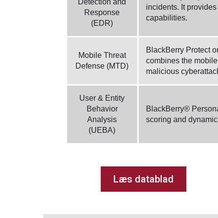
Detection and
incidents. It provide
Response
capabilities.
(EDR)
BlackBerry Protect o
Mobile Threat
combines the mobile 
Defense (MTD)
malicious cyberattac
User & Entity
Behavior
BlackBerry® Persona 
Analysis
scoring and dynamic 
(UEBA)
Læs datablad