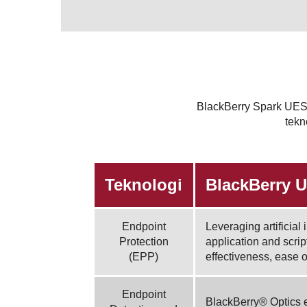
BlackBerry Spark UES S
tekn
Teknologi
BlackBerry 
Endpoint
Leveraging artificia
Protection
application and scrip
(EPP)
effectiveness, ease 
Endpoint
BlackBerry® Optics ex